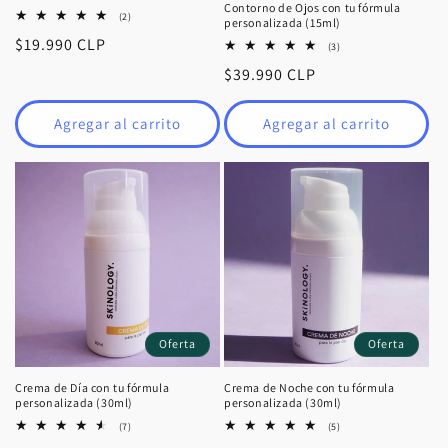
Contorno de Ojos con tu fórmula
2
(2)
personalizada (15ml)
reseñas
Precio
$19.990 CLP
totales
3
(3)
reseñas
habitual
Precio
$39.990 CLP
totales
habitual
Agregar al carrito
Agregar al carrito
Oferta
Oferta
Crema de Día con tu fórmula
Crema de Noche con tu fórmula
personalizada (30ml)
personalizada (30ml)
7
5
(7)
(5)
reseñas
reseñas