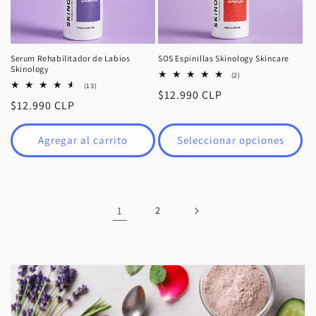
Serum Rehabilitador de Labios
SOS Espinillas Skinology Skincare
Skinology
2
(2)
reseñas
13
(13)
Precio
$12.990 CLP
totales
reseñas
Precio
$12.990 CLP
totales
habitual
habitual
Agregar al carrito
Seleccionar opciones
1
2