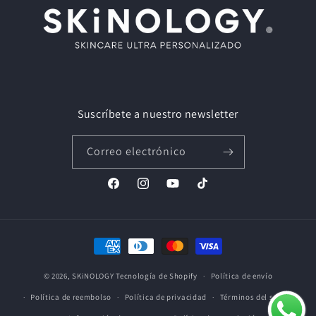
Suscríbete a nuestro newsletter
Correo electrónico
Facebook
Instagram
YouTube
TikTok
Formas
de
© 2026,
SKiNOLOGY
Tecnología de Shopify
pago
Política de envío
Política de reembolso
Política de privacidad
Términos del servicio