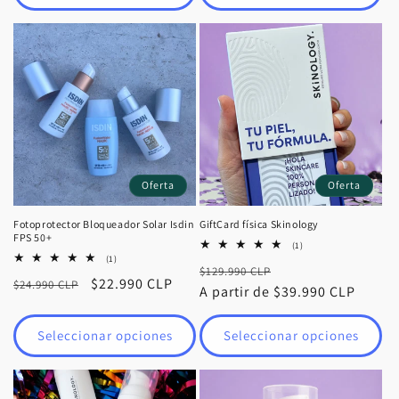
Oferta
Oferta
Fotoprotector Bloqueador Solar Isdin
GiftCard física Skinology
FPS 50+
1
(1)
reseñas
1
(1)
Precio
Precio
$129.990 CLP
totales
reseñas
Precio
Precio
$22.990 CLP
$24.990 CLP
totales
habitual
A partir de $39.990 CLP
de
habitual
de
oferta
oferta
Seleccionar opciones
Seleccionar opciones