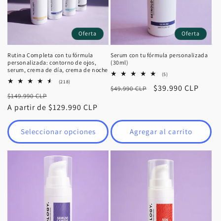
Oferta
Oferta
Rutina Completa con tu fórmula
Serum con tu fórmula personalizada
personalizada: contorno de ojos,
(30ml)
serum, crema de día, crema de noche
5
(5)
reseñas
218
(218)
Precio
Precio
$39.990 CLP
$49.990 CLP
totales
reseñas
Precio
Precio
$149.990 CLP
totales
habitual
de
habitual
A partir de $129.990 CLP
de
oferta
oferta
Seleccionar opciones
Agregar al carrito