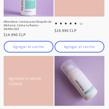
ó
n
:
Aftershave: cremas para Después de
1
(1)
Afeitarse: Calma tu Rostro -
reseñas
SKiNOLOGY
Precio
$19.990 CLP
totales
Precio
$14.990 CLP
habitual
habitual
Agregar al carrito
Agregar al carrito
Agranda tu serum
(+20ml)