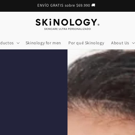
💳 Hasta 3 cuotas sin interés 💳
oductos
Skinology for men
Por qué Skinology
About Us