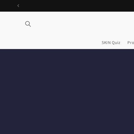
Ir
directamente
al contenido
SKIN Quiz
Pr