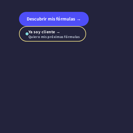
Descubrir mis fórmulas →
Ya soy cliente →
Quiero mis próximas fórmulas