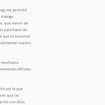
logy me permitió
l trabajo
lo, que vienen de
es para hacer de
al que es escuchar
roalimentar nuestro
r resultados
momentos difíciles
ión por lo que
 en que las
unto con ellos.