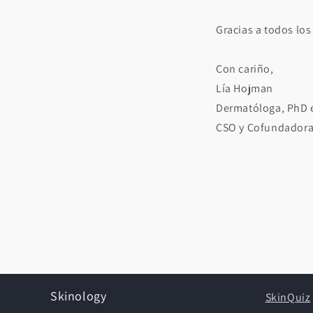
Gracias a todos los
Con cariño,
Lía Hojman
Dermatóloga, PhD e
CSO y Cofundadora
Skinology
SkinQuiz