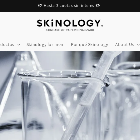
💳 Hasta 3 cuotas sin interés 💳
oductos
Skinology for men
Por qué Skinology
About Us