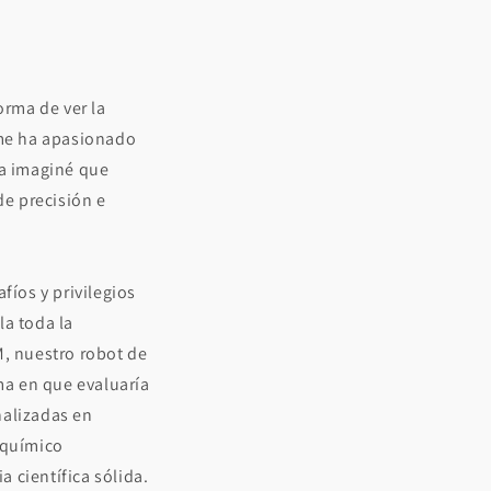
rma de ver la
 me ha apasionado
ca imaginé que
e precisión e
fíos y privilegios
la toda la
M, nuestro robot de
orma en que evaluaría
nalizadas en
 químico
 científica sólida.