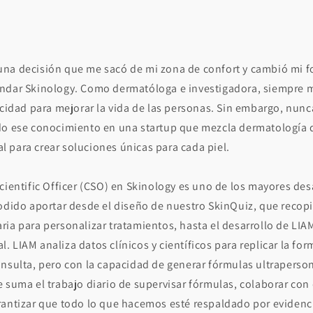
na decisión que me sacó de mi zona de confort y cambió mi fo
undar Skinology. Como dermatóloga e investigadora, siempre
acidad para mejorar la vida de las personas. Sin embargo, nun
do ese conocimiento en una startup que mezcla dermatología d
ial para crear soluciones únicas para cada piel.
cientific Officer (CSO) en Skinology es uno de los mayores desa
odido aportar desde el diseño de nuestro SkinQuiz, que recopi
ia para personalizar tratamientos, hasta el desarrollo de LIA
ial. LIAM analiza datos clínicos y científicos para replicar la f
onsulta, pero con la capacidad de generar fórmulas ultraperso
e suma el trabajo diario de supervisar fórmulas, colaborar con
antizar que todo lo que hacemos esté respaldado por evidencia