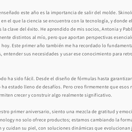
nseñado este año es la importancia de salir del molde. Skino
 en el que la ciencia se encuentra con la tecnología, y donde e
es la clave del éxito. He aprendido de mis socios, Antonia y Pab
te distintos al mío, pero que aportan perspectivas esencial
s hoy. Este primer año también me ha recordado lo fundament
s, entender sus necesidades y usar ese conocimiento para ret
do ha sido fácil. Desde el diseño de fórmulas hasta garantiza
 ha estado lleno de desafíos. Pero creo firmemente que esos 
miten crecer y construir algo realmente significativo.
estro primer aniversario, siento una mezcla de gratitud y emoc
nology no solo ofrece productos; estamos cambiando la forma
 y cuidan su piel, con soluciones dinámicas que evolucionan j