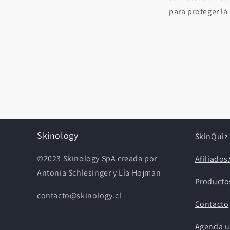
para proteger la 
Skinology
SkinQuiz
©2023 Skinology SpA creada por
Afiliado
Antonia Schlesinger y Lía Hojman
Producto
contacto@skinology.cl
Contacto
Agenda u