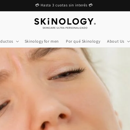
💳 Hasta 3 cuotas sin interés 💳
oductos
Skinology for men
Por qué Skinology
About Us