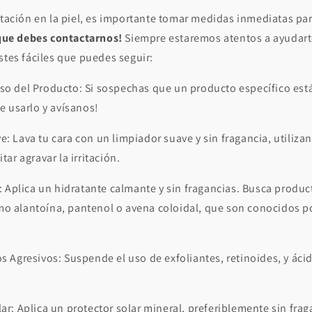
itación en la piel, es importante tomar medidas inmediatas pa
que debes contactarnos!
Siempre estaremos atentos a ayudarte
stes fáciles que puedes seguir:
so del Producto: Si sospechas que un producto específico est
de usarlo y avísanos!
: Lava tu cara con un limpiador suave y sin fragancia, utiliza
itar agravar la irritación.
l: Aplica un hidratante calmante y sin fragancias. Busca prod
mo alantoína, pantenol o avena coloidal, que son conocidos p
s Agresivos: Suspende el uso de exfoliantes, retinoides, y áci
.
ar: Aplica un protector solar mineral, preferiblemente sin fraga