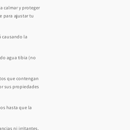
ra calmar y proteger
 para ajustar tu
á causando la
ndo agua tibia (no
uctos que contengan
or sus propiedades
dos hasta que la
ncias ni irritantes,