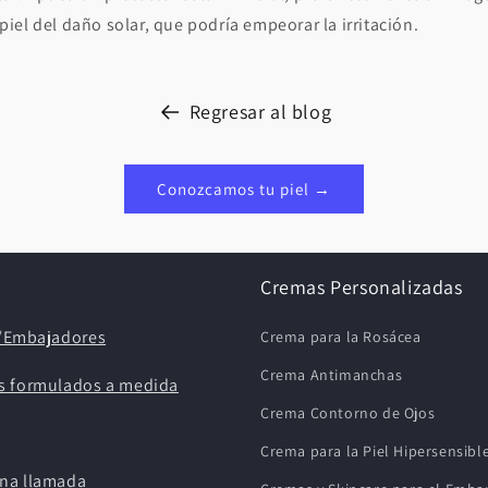
piel del daño solar, que podría empeorar la irritación.
Regresar al blog
Conozcamos tu piel →
Cremas Personalizadas
s/Embajadores
Crema para la Rosácea
Crema Antimanchas
s formulados a medida
Crema Contorno de Ojos
Crema para la Piel Hipersensibl
na llamada