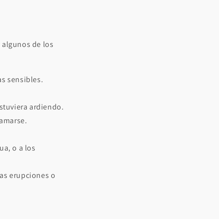
y algunos de los
as sensibles.
estuviera ardiendo.
camarse.
ua, o a los
ñas erupciones o