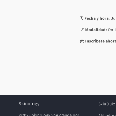
🗓️
Fecha y hora:
Jue
📍
Modalidad:
Onl
📩
Inscríbete ahor
Skinology
SkinQuiz
©2023 Skinology SpA creada por
Afiliado