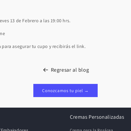
ves 13 de Febrero a las 19:00 hrs.
ine
a
para asegurar tu cupo y recibirás el link.
Regresar al blog
Conozcamos tu piel →
Cremas Personalizadas
s/Embajadores
Crema para la Rosácea