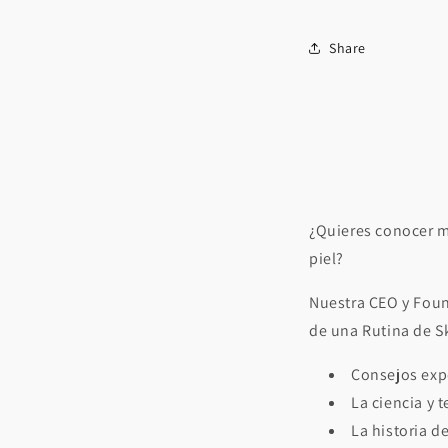
Share
¿Quieres conocer 
piel?
Nuestra CEO y Found
de una Rutina de S
Consejos expe
La ciencia y 
L
a historia d