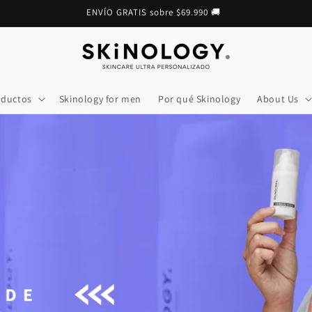
ENVÍO GRATIS sobre $69.990 🚚
oductos
Skinology for men
Por qué Skinology
About Us